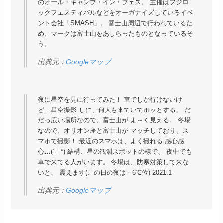
のオール・キャンプ・イン・フェス。 主催はフジロ
ックフェスティバルなどをオーガナイズしているイベ
ント会社「SMASH」。 富士山周辺で行われているた
め、マークは富士山をあしらったものとなっているそ
う。
出典元：
Googleマップ
夜に星空を見に行ってみた！ 車でしか行けないけ
ど、星空撮影 しに、何人も来ていてホッとする。 だ
だっ広い場所なので、富士山が よ～く見える。 冬場
なので、オリオン座と富士山が マッチしており、ス
マホで撮影！ 最近のスマホは、よく撮れる 感心感
心…(´- `*) 結構、星の観測スポットの様で、 夜中でも
車で来てる人がいます。 冬場は、防寒対策して来な
いと、 震えます(この日の夜は－6℃位) 2021.1
出典元：
Googleマップ