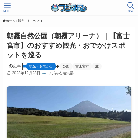
MENU
検索
ホーム
観光・おでかけ
朝霧自然公園（朝霧アリーナ）｜【富士
宮市】のおすすめ観光・おでかけスポ
ットを巡る
広告
観光・おでかけ
公園
富士宮市
麓
2023年12月23日
フジみる編集部