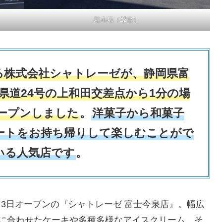
駐車場（22台）
る株式会社シャトレーゼが、静岡県富
県道24号の上和田交差点から1分の場
オープンしました
。
洋菓子から和菓子
ートをお持ち帰りして楽しむことがで
いる人気店です
。
年2月3日オープンの『シャトレーゼ 富士今泉店』。幅広
に合わせたケーキや多種多様なアイスクリーム、そ