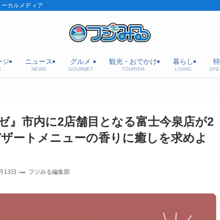
ローカルメディア
ージ
ニュース
グルメ
観光・おでかけ
暮らし
特
E
NEWS
GOURMET
TOURISM
LIVING
SPE
ゼ』市内に2店舗目となる富士今泉店が2
いデザートメニューの香りに癒しを求めよ
月13日
フジみる編集部