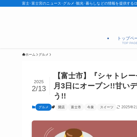
富士･富士宮のニュース･グルメ･観光･暮らしなどの情報を提供する
トップペ
TOP PAG
ホーム
グルメ
【富士市】『シャトレー
2025
月3日にオープン!!甘
2/13
う!!
2025年2
グルメ
開店
富士市
今泉
スイーツ