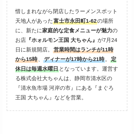
惜しまれながら閉店したラーメンスポット
天地人があった
富士市永田町1-62
の場所
に、新たに
家庭的な定食メニューが魅力
の
お店
『ホォルモン王国 大ちゃん』
が7月24
日に新規開店。
営業時間はランチが11時
から15時
、
ディナーが17時から21時
。
定
休日は毎週水曜日
となっています。運営す
る株式会社大ちゃんは、静岡市清水区の
『清水魚市場 河岸の市』にある『まぐろ
王国 大ちゃん』などを営業。