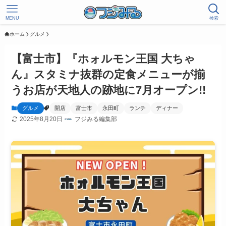
MENU
検索
ホーム
グルメ
【富士市】『ホォルモン王国 大ちゃ
ん』スタミナ抜群の定食メニューが揃
うお店が天地人の跡地に7月オープン!!
グルメ
開店
富士市
永田町
ランチ
ディナー
2025年8月20日
フジみる編集部