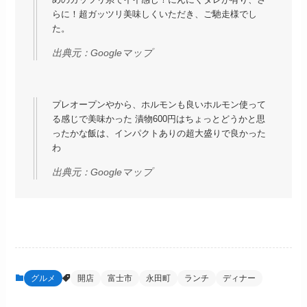
らに！超ガッツリ美味しくいただき、ご馳走様でし
た。
出典元：
Googleマップ
プレオープンやから、ホルモンも良いホルモン使って
る感じで美味かった 漬物600円はちょっとどうかと思
ったかな飯は、インパクトありの超大盛りで良かった
わ
出典元：
Googleマップ
グルメ
開店
富士市
永田町
ランチ
ディナー