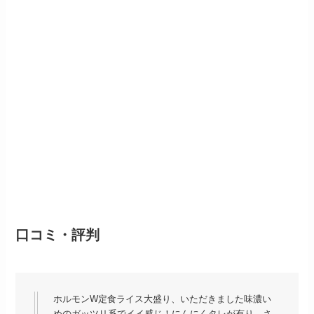
口コミ・評判
ホルモンW定食ライス大盛り、いただきました味濃い
めのガッツリ系でイイ感じ！にんにくタレが有り、さ