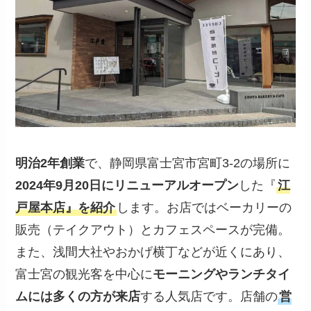
明治2年創業
で、静岡県富士宮市宮町3-2の場所に
2024年9月20日にリニューアルオープン
した『
江
戸屋本店』を紹介
します。お店ではベーカリーの
販売（テイクアウト）とカフェスペースが完備。
また、浅間大社やおかげ横丁などが近くにあり、
富士宮の観光客を中心に
モーニングやランチタイ
ムには多くの方が来店
する人気店です。店舗の
営