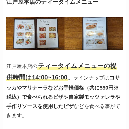
江戸屋本店のティータイムメニュー
ティータイムメニューの提
江戸屋本店の
供時間は14:00~16:00
。ラインナップは
コサ
ッカやマリナーラなどお手軽価格（共に550円※
税込）で食べられるピザ
や
自家製モッツァレラや
手作りソースを使用したピザ
などを食べる事がで
きます。