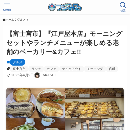
MENU
検索
ホーム
グルメ
【富士宮市】『江戸屋本店』モーニング
セットやランチメニューが楽しめる老
舗のベーカリー&カフェ!!
グルメ
富士宮市
ランチ
カフェ
テイクアウト
モーニング
宮町
2025年4月9日
TAKASHI