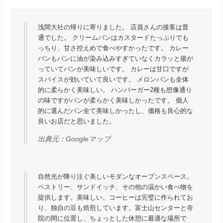
浅間大社の帰りに寄りました。 店員さんの接客は普
通でした。 クリームパンはカスタードたっぷりでも
っちり、甘さ控えめで食べやすかったです。 カレー
パンもパンに油が染み込みすぎていなくカラッと揚が
っていてパンが美味しいです。 カレーは甘口ですが
スパイスが効いていて良いです。 メロンパンも全体
的に柔らかく美味しい。 ハンバーガー2種も想像通り
の味ですがパンが柔らかく美味しかったです。 個人
的に選んだパン全て美味しかったし、価格も良心的な
良いお店だと思いました。
出典元：
Googleマップ
自然光が降り注ぐ美しいモダンなオープンスペース。
ペストリー、サンドイッチ、その他の温かい食べ物を
提供します。美味しい。コーヒーは完璧に作られてお
り、独自の豆も焙煎しています。富士山センターと寺
院の間に位置し、ちょっとした休憩に最適な場所で