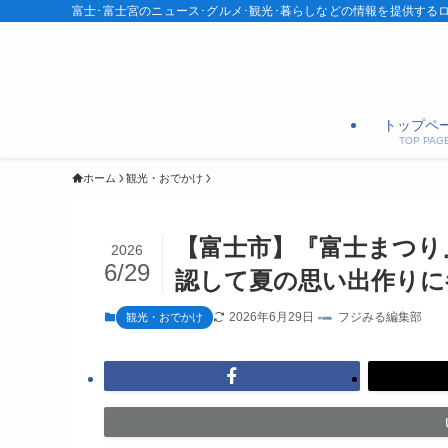
富士･富士宮のニュース･グルメ･観光･暮らしなどの情報を提供する
トップペ
TOP PAG
ホーム
観光・おでかけ
【富士市】『富士まつり
2026
6/29
認して夏の思い出作りに参
2026年6月29日
フジみる編集部
観光・おでかけ