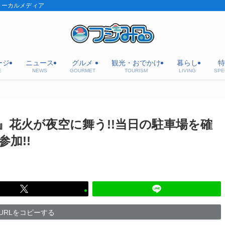
ローカルメディア
ージ
ニュース
グルメ
観光・おでかけ
暮らし
特
E
NEWS
GOURMET
TOURISM
LIVING
SPE
』花火が夜空に舞う!!当日の駐車場を確
加!!
URLをコピーする