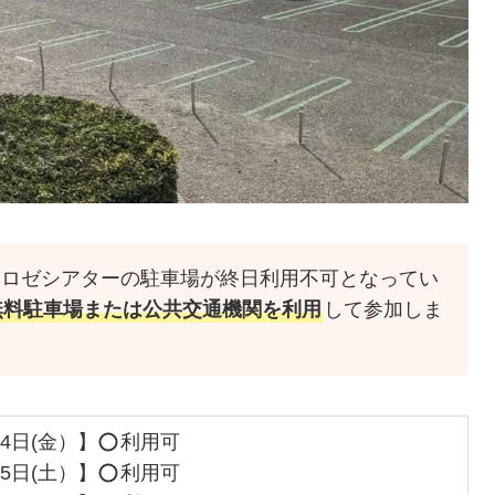
とロゼシアターの駐車場が終日利用不可となってい
無料駐車場または公共交通機関を利用
して参加しま
24日(金）】
利用可
25日(土）】
利用可