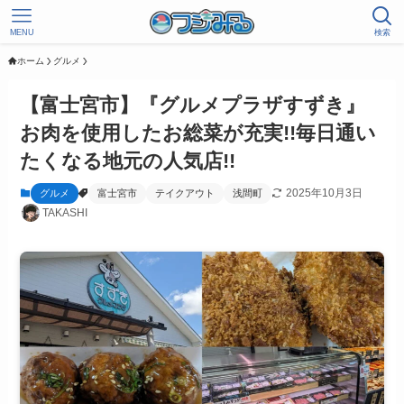
MENU
検索
ホーム
グルメ
【富士宮市】『グルメプラザすずき』
お肉を使用したお総菜が充実!!毎日通い
たくなる地元の人気店!!
2025年10月3日
グルメ
富士宮市
テイクアウト
浅間町
TAKASHI