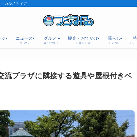
ローカルメディア
ージ
ニュース
グルメ
観光・おでかけ
暮らし
特
E
NEWS
GOURMET
TOURISM
LIVING
SPE
交流プラザに隣接する遊具や屋根付きベ