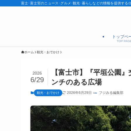
富士･富士宮のニュース･グルメ･観光･暮らしなどの情報を提供する
トップペ
TOP PAG
ホーム
観光・おでかけ
【富士市】『平垣公園』
2026
6/29
ンチのある広場
2026年6月29日
フジみる編集部
観光・おでかけ