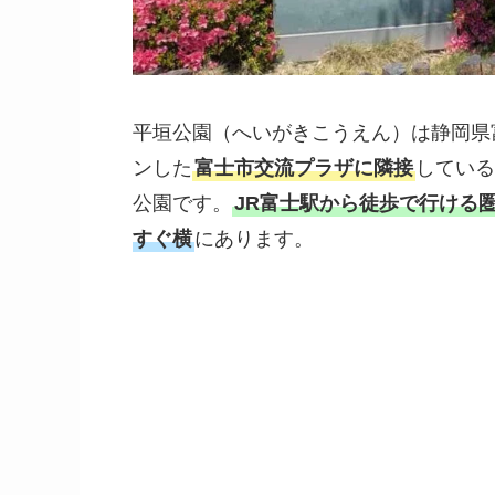
平垣公園（へいがきこうえん）は静岡県富
ンした
富士市交流プラザに隣接
している
公園です。
JR富士駅から徒歩で行ける
すぐ横
にあります。