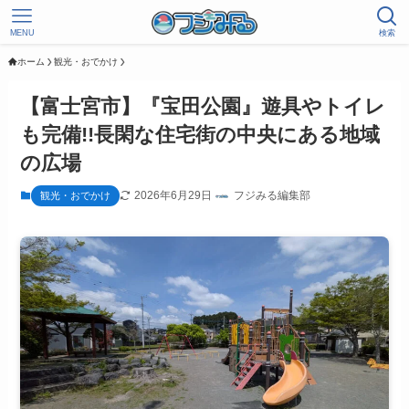
MENU
検索
ホーム
観光・おでかけ
【富士宮市】『宝田公園』遊具やトイレ
も完備!!長閑な住宅街の中央にある地域
の広場
2026年6月29日
フジみる編集部
観光・おでかけ