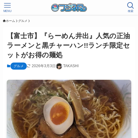
MENU
検索
ホーム
グルメ
【富士市】『らーめん井出』人気の正油
ラーメンと黒チャーハン!!ランチ限定セ
ットがお得の麺処
2026年3月3日
TAKASHI
グルメ