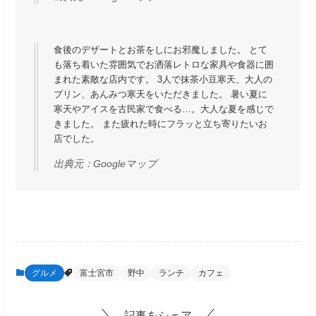
食後のデザートとお茶をしにお邪魔しました。 とて
も落ち着いた雰囲気でお洒落レトロな家具や食器に囲
まれた素敵な店内です。 3人で抹茶小豆寒天、大人の
プリン、あんみつ寒天をいただきました。 暑い夏に
寒天やアイスを古民家で食べる…。大人な夏を感じで
きました。 また疲れた時にフラッと立ち寄りたいお
店でした。
出典元：
Googleマップ
グルメ
富士宮市
野中
ランチ
カフェ
記事をシェア