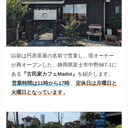
以前は円居茶屋の名前で営業し、現オーナー
が再オープンした、静岡県富士市中野967-1に
ある
『
古民家カフェMadoi
』
を紹介します。
営業時間は11時から17時
、
定休日は
月曜日と
火曜日
となっています
。