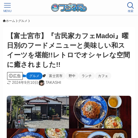
MENU
検索
ホーム
グルメ
【富士宮市】『古民家カフェMadoi』曜
日別のフードメニューと美味しい和ス
イーツを堪能!!レトロでオシャレな空間
に癒されました!!
広告
グルメ
富士宮市
野中
ランチ
カフェ
2024年9月10日
TAKASHI