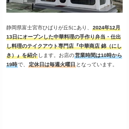
静岡県富士宮市ひばりが丘5にあり、
2024年12月
13日にオープンした中華料理の手作り弁当・仕出
し料理のテイクアウト専門店『
中華商店 錦
（にし
き）』を紹介
します。お店の
営業時間は10時から
19時
で、
定休日は
毎週火曜日
となっています。