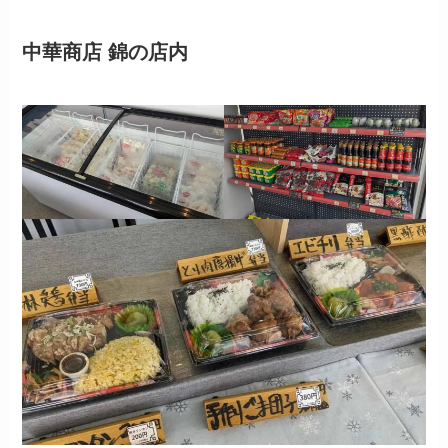
中華商店 錦
の
店内