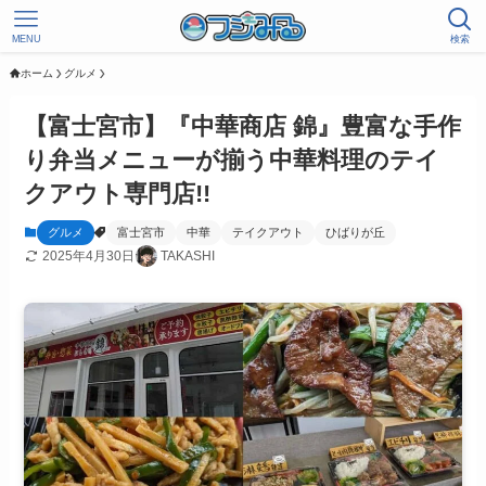
MENU
検索
ホーム
グルメ
【富士宮市】『中華商店 錦』豊富な手作
り弁当メニューが揃う中華料理のテイ
クアウト専門店!!
グルメ
富士宮市
中華
テイクアウト
ひばりが丘
2025年4月30日
TAKASHI