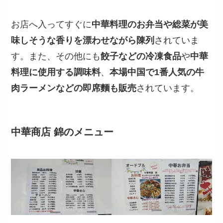
お店へ入ってすぐに
中華料理のお弁当や総菜が美
味しそうな香りを漂わせながら陳列
されていま
す。また、その他にも
餃子などの冷凍食品
や
中華
料理に使用する調味料
、
本場中国で1番人気の牛
肉ラーメンなどの即席麵も販売
されています。
中華商店 錦
の
メニュー