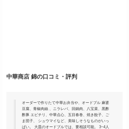
中華商店 錦
の口コミ・評判
オーダーで作りたて中華お弁当や、オードブル 麻婆
豆腐、青椒肉絲 、ニラレバ、回鍋肉、八宝菜、黒酢
酢豚 エビチリ、中華点心、五目春巻、焼き餃子、ご
ま団子、 シュウマイなど、美味しそうなものがいっ
ぱい。 大皿のオードブルでは、要相談可能。 3~4人