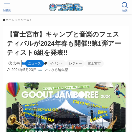
MENU
検索
ホーム
ニュース
【富士宮市】キャンプと音楽のフェス
ティバルが2024年春も開催!!第1弾アー
ティスト6組を発表!!
広告
ニュース
イベント
レジャー
富士宮市
2024年5月23日
フジみる編集部