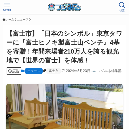
MENU
検索
ホーム
ニュース
【富士市】「日本のシンボル」東京タワ
ーに『富士ヒノキ製富士山ベンチ』4基
を寄贈！年間来場者210万人を誇る観光
地で【世界の富士】を体感！
広告
2024年5月23日
フジみる編集部
ニュース
富士市