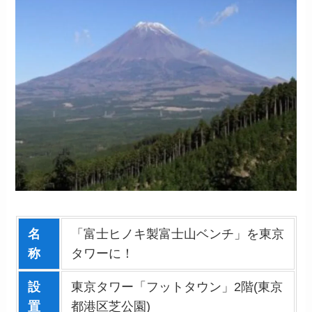
名
「富士ヒノキ製富士山ベンチ」を東京
称
タワーに！
設
東京タワー「フットタウン」2階(東京
置
都港区芝公園)