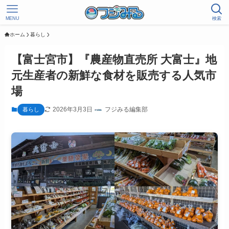
MENU
検索
ホーム
暮らし
【富士宮市】『農産物直売所 大富士』地
元生産者の新鮮な食材を販売する人気市
場
2026年3月3日
フジみる編集部
暮らし