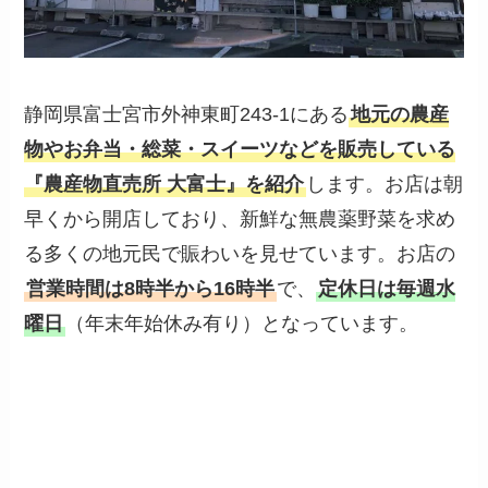
静岡県富士宮市外神東町243-1にある
地元の農産
物やお弁当・総菜・スイーツなどを販売している
『農産物直売所 大富士』を紹介
します。お店は朝
早くから開店しており、新鮮な無農薬野菜を求め
る多くの地元民で賑わいを見せています。お店の
営業時間は8時半から16時半
で、
定休日は毎週水
曜日
（年末年始休み有り）となっています。