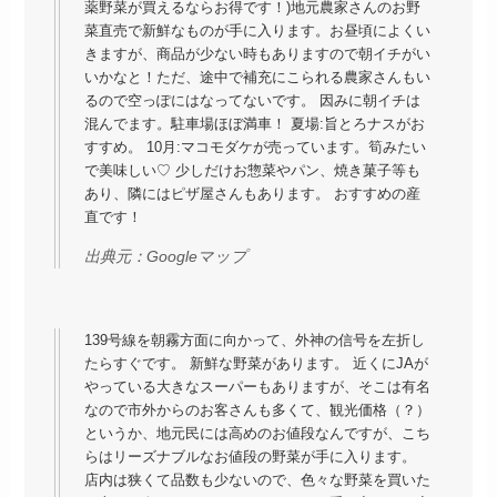
薬野菜が買えるならお得です！)地元農家さんのお野
菜直売で新鮮なものが手に入ります。お昼頃によくい
きますが、商品が少ない時もありますので朝イチがい
いかなと！ただ、途中で補充にこられる農家さんもい
るので空っぽにはなってないです。 因みに朝イチは
混んでます。駐車場ほぼ満車！ 夏場:旨とろナスがお
すすめ。 10月:マコモダケが売っています。筍みたい
で美味しい♡ 少しだけお惣菜やパン、焼き菓子等も
あり、隣にはピザ屋さんもあります。 おすすめの産
直です！
出典元：
Googleマップ
139号線を朝霧方面に向かって、外神の信号を左折し
たらすぐです。 新鮮な野菜があります。 近くにJAが
やっている大きなスーパーもありますが、そこは有名
なので市外からのお客さんも多くて、観光価格（？）
というか、地元民には高めのお値段なんですが、こち
らはリーズナブルなお値段の野菜が手に入ります。
店内は狭くて品数も少ないので、色々な野菜を買いた