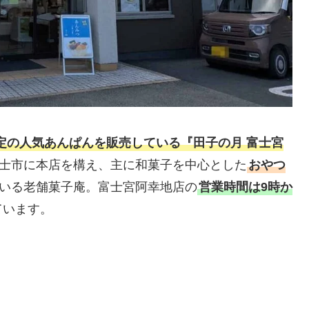
定の人気あんぱんを販売している『
田子の月 富士宮
士市に本店を構え、主に和菓子を中心とした
おやつ
いる老舗菓子庵。富士宮阿幸地店の
営業時間は9時か
ています。