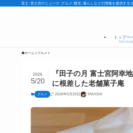
富士･富士宮のニュース･グルメ･観光･暮らしなどの情報を提供する
トップペ
TOP PAG
ホーム
グルメ
『田子の月 富士宮阿幸
2026
5/20
に根差した老舗菓子庵
2026年5月20日
TAKASHI
グルメ