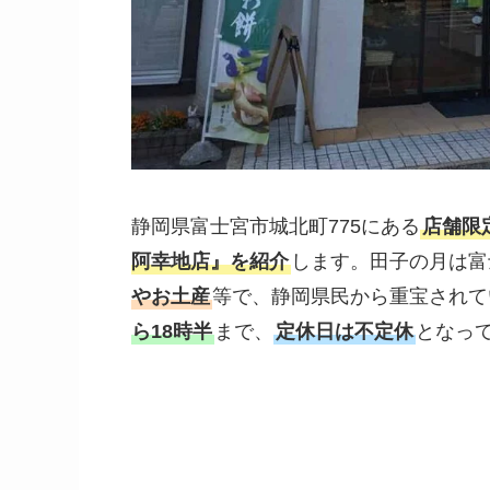
静岡県富士宮市城北町775にある
店舗限
阿幸地店
』を紹介
します。田子の月は富
やお土産
等で、静岡県民から重宝されて
ら18時半
まで、
定休日は不定休
となっ