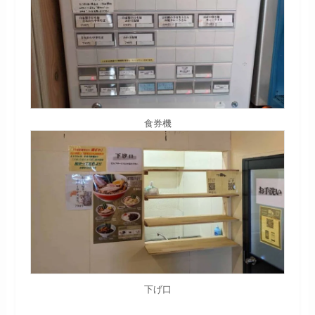
食券機
下げ口