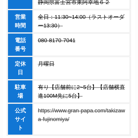
静岡県富士宮市東阿幸地６２
営業
全日：11:30~14:00（ラストオーダ
時間
ー13:30）
電話
080-8170-7041
番号
定休
月曜日
日
駐車
有り【店舗前に2~5台】【店舗横直
場
進100M先に5台】
公式
https://www.gran-papa.com/takizaw
サイ
a-fujinomiya/
ト