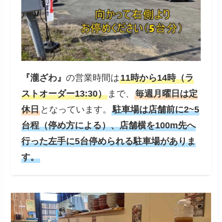
『
瀧ざわ
』
の営業時間は
11時から14時（ラ
ストオーダー13:30）
まで、
毎週月曜日は定
休日
となっています。
駐車場は店舗前に2~5
台程（停め方による）、店舗横を100m先へ
行った左手に5台停められる駐車場がありま
す。