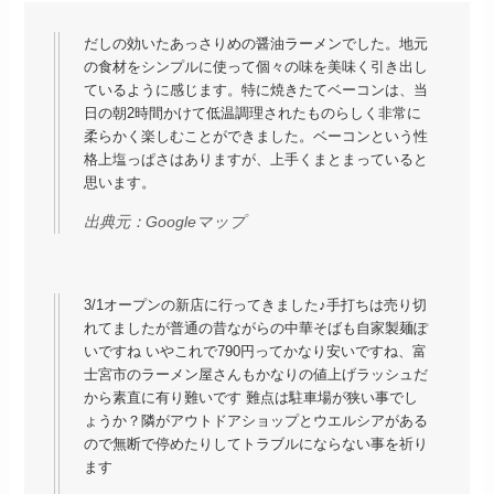
だしの効いたあっさりめの醤油ラーメンでした。地元
の食材をシンプルに使って個々の味を美味く引き出し
ているように感じます。特に焼きたてベーコンは、当
日の朝2時間かけて低温調理されたものらしく非常に
柔らかく楽しむことができました。ベーコンという性
格上塩っぱさはありますが、上手くまとまっていると
思います。
出典元：
Googleマップ
3/1オープンの新店に行ってきました♪手打ちは売り切
れてましたが普通の昔ながらの中華そばも自家製麺ぽ
いですね いやこれで790円ってかなり安いですね、富
士宮市のラーメン屋さんもかなりの値上げラッシュだ
から素直に有り難いです 難点は駐車場が狭い事でし
ょうか？隣がアウトドアショップとウエルシアがある
ので無断で停めたりしてトラブルにならない事を祈り
ます