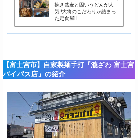
挽き蕎麦と固いうどんが人
気!!大将のこだわりが詰まっ
た定食屋!!
【富士宮市】自家製麺手打『瀧ざわ 富士宮
バイパス店』の紹介