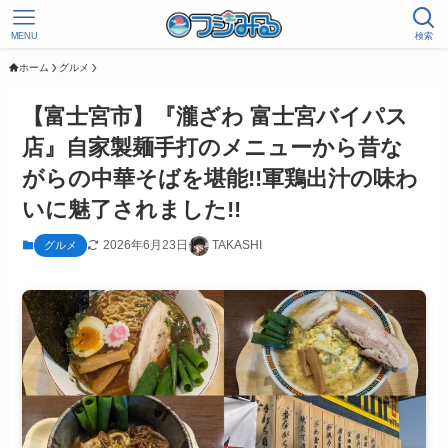
MENU
検索
ホーム
グルメ
【富士宮市】『瀧ざわ 富士宮バイパス
店』自家製麺手打のメニューから昔な
がらの中華そばを堪能!!軍鶏出汁の味わ
いに魅了されました!!
2026年6月23日
TAKASHI
グルメ