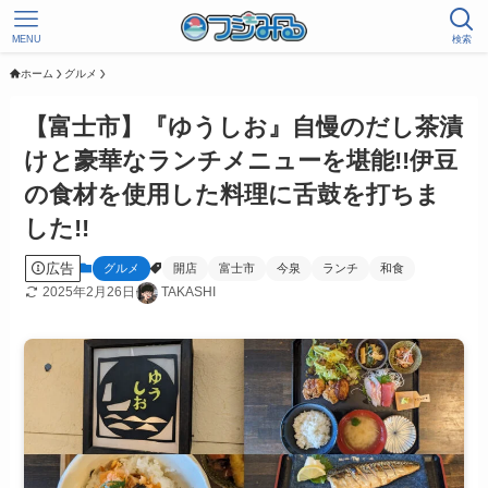
MENU
検索
ホーム
グルメ
【富士市】『ゆうしお』自慢のだし茶漬
けと豪華なランチメニューを堪能!!伊豆
の食材を使用した料理に舌鼓を打ちま
した!!
広告
グルメ
開店
富士市
今泉
ランチ
和食
2025年2月26日
TAKASHI