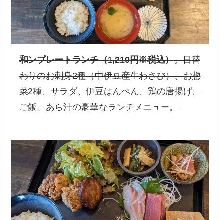
和ンプレートランチ（1,210円※税込）
。日替
わりのお刺身2種（中伊豆産生わさび）、お惣
菜2種、サラダ、伊豆はんぺん、鶏の唐揚げ、
ご飯、あら汁の豪華なランチメニュー。