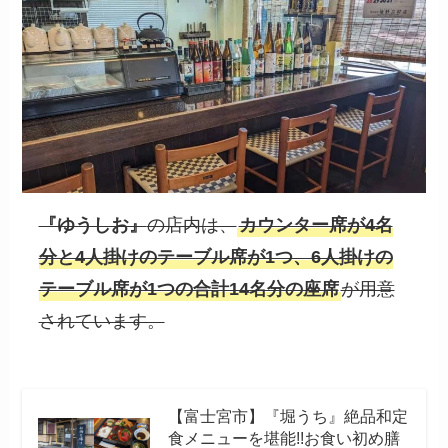
『ゆうしお』
の店内は、
カウンター席が4名
分と4人掛けのテーブル席が1つ、6人掛けの
テーブル席が1つの合計14名分の座席
が用意
されています。
【富士宮市】『堀うち』絶品和定
食メニューを堪能!!お食い初め膳