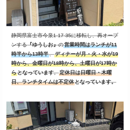
静岡県富士市今泉1-17-35に移転し、再オープ
ンする
『
ゆうしお
』
の
営業時間はランチが11
時半から13時半
、
ディナーが月・火・水が19
時から、金曜日が18時から、土曜日が17時か
ら
となっています
。
定休日は日曜日・木曜
日、ランチタイムは
不定休
となっています。