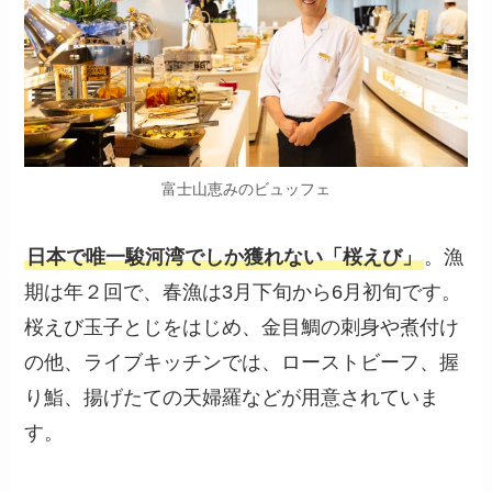
富士山恵みのビュッフェ
日本で唯一駿河湾でしか獲れない「桜えび」
。漁
期は年２回で、春漁は3月下旬から6月初旬です。
桜えび玉子とじをはじめ、金目鯛の刺身や煮付け
の他、ライブキッチンでは、ローストビーフ、握
り鮨、揚げたての天婦羅などが用意されていま
す。