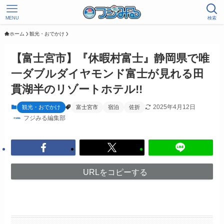
MENU
検索
ホーム
観光・おでかけ
【富士宮市】『休暇村富士』静岡県で唯
一ダブルダイヤモンド富士が見れる田
貫湖半のリゾートホテル!!
2025年4月12日
観光・おでかけ
富士宮市
宿泊
佐折
フジみる編集部
URLをコピーする