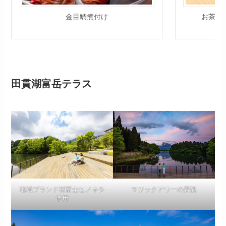
金目鯛煮付け
お茶B
田貫湖富岳テラス
地域ブランド材富士ヒノキを
マジックアワーの景観
使用