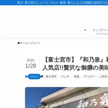
富士･富士宮のニュース･グルメ･観光･暮らしなどの情報を提供する
トップペ
TOP PAG
ホーム
グルメ
【富士宮市】『和乃泉』
2025
1/28
人気店!!贅沢な御膳の美味
グルメ
富士宮市
ランチ
和食
ディナー
上井出