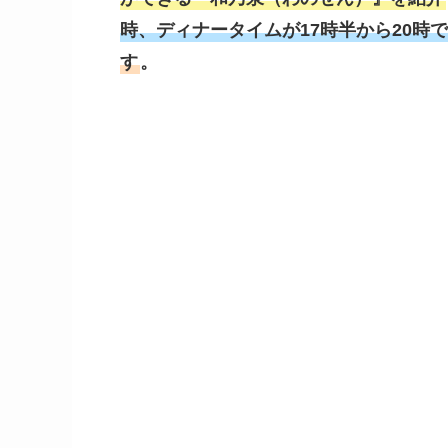
時、ディナータイムが17時半から20時で
す
。