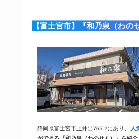
【富士宮市】『和乃泉（わの
静岡県富士宮市上井出765-2にあり、
人
ができる『和乃泉（わのせん）』を紹介