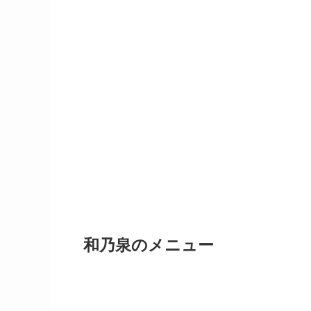
和乃泉
の
メニュー