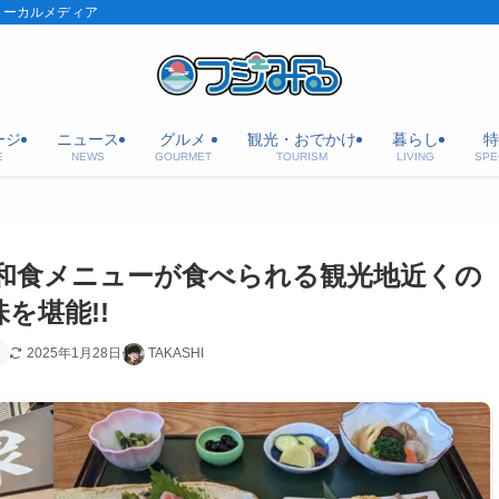
ローカルメディア
ージ
ニュース
グルメ
観光・おでかけ
暮らし
特
E
NEWS
GOURMET
TOURISM
LIVING
SPE
和食メニューが食べられる観光地近くの
を堪能!!
2025年1月28日
TAKASHI